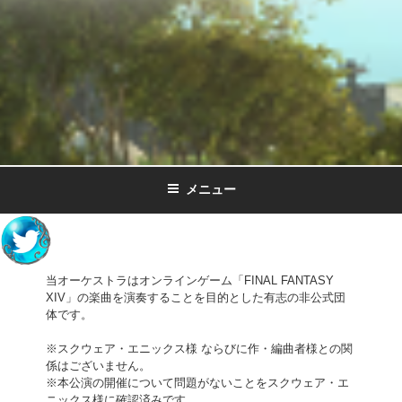
光のオーケストラ
Orchestra of Light
メニュー
Twitter
当オーケストラはオンラインゲーム「FINAL FANTASY
XIV」の楽曲を演奏することを目的とした有志の非公式団
体です。
※スクウェア・エニックス様 ならびに作・編曲者様との関
係はございません。
※本公演の開催について問題がないことをスクウェア・エ
ニックス様に確認済みです。