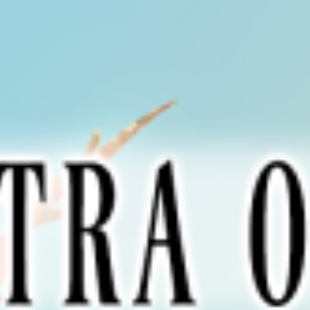
コ
ン
テ
ン
ツ
へ
ス
キ
ッ
プ