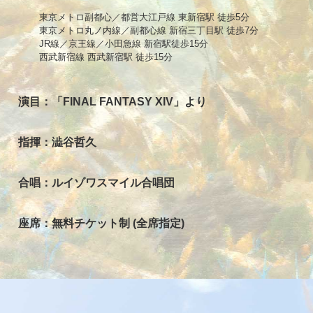
東京メトロ副都心／都営大江戸線 東新宿駅 徒歩5分
東京メトロ丸ノ内線／副都心線 新宿三丁目駅 徒歩7分
JR線／京王線／小田急線 新宿駅徒歩15分
西武新宿線 西武新宿駅 徒歩15分
演目：「FINAL FANTASY XIV」より
指揮：澁谷哲久
合唱：ルイゾワスマイル合唱団
座席：無料チケット制 (全席指定)