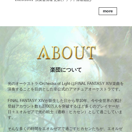
more
楽団について
光のオーケストラ-Orchestra of Light-はFINAL FANTASY XIV楽曲を
演奏することを目的とした非公式のアマチュアオーケストラです。
FINAL FANTASY XIVが新生した日から早10年。今や全世界の累計
登録アカウント数も2700万人を突破するほど多くのプレイヤーが
日々エオルゼアで光の戦士（通称：ヒカセン）として過ごしていま
す。
そんな多くの時間をエオルゼアで過ごすヒカセンたちが、エオルゼ